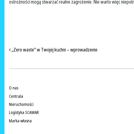
ostrożności mogą stwarzać realne zagrożenie. Nie warto więc niepo
NAWIGACJA PO ARTYKUŁACH
„Zero waste” w Twojej kuchni – wprowadzenie
O nas
Centrala
Nieruchomości
Logistyka SCAWAR
Marka własna