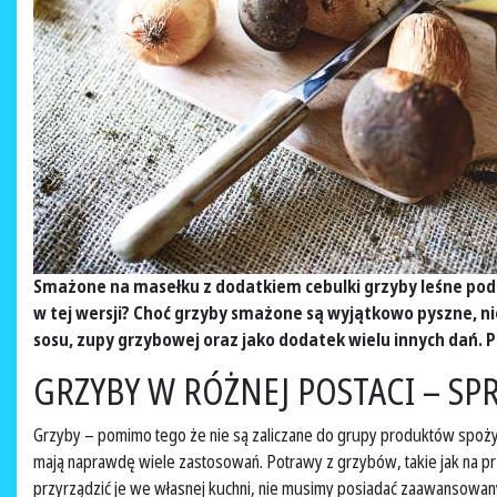
Smażone na masełku z dodatkiem cebulki grzyby leśne pod w
w tej wersji? Choć grzyby smażone są wyjątkowo pyszne, n
sosu, zupy grzybowej oraz jako dodatek wielu innych dań.
GRZYBY W RÓŻNEJ POSTACI – SP
Grzyby – pomimo tego że nie są zaliczane do grupy produktów spożyw
mają naprawdę wiele zastosowań. Potrawy z grzybów, takie jak na pr
przyrządzić je we własnej kuchni, nie musimy posiadać zaawansowanych