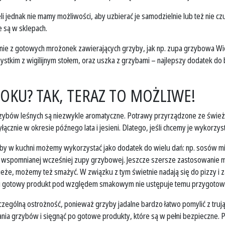
i jednak nie mamy możliwości, aby uzbierać je samodzielnie lub też nie cz
 są w sklepach.
nie z gotowych mrożonek zawierających grzyby, jak np. zupa grzybowa Wiod
tkim z wigilijnym stołem, oraz uszka z grzybami – najlepszy dodatek do ba
OKU? TAK, TERAZ TO MOŻLIWE!
rzybów leśnych są niezwykle aromatyczne. Potrawy przyrządzone ze świe
cznie w okresie późnego lata i jesieni. Dlatego, jeśli chcemy je wykorzy
 w kuchni możemy wykorzystać jako dodatek do wielu dań: np. sosów mięs
 wspomnianej wcześniej zupy grzybowej. Jeszcze szersze zastosowanie 
eże, możemy też smażyć. W związku z tym świetnie nadają się do pizzy i
aki gotowy produkt pod względem smakowym nie ustępuje temu przygotow
zególną ostrożność, ponieważ grzyby jadalne bardzo łatwo pomylić z trują
ania grzybów i sięgnąć po gotowe produkty, które są w pełni bezpieczne