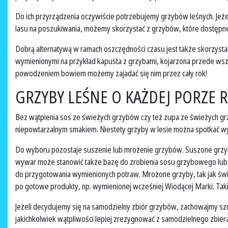
Do ich przyrządzenia oczywiście potrzebujemy grzybów leśnych. Jeżel
lasu na poszukiwania, możemy skorzystać z grzybów, które dostępne
Dobrą alternatywą w ramach oszczędności czasu jest także skorzysta
wymienionymi na przykład kapusta z grzybami, kojarzona przede wszys
powodzeniem bowiem możemy zajadać się nim przez cały rok!
GRZYBY LEŚNE O KAŻDEJ PORZE R
Bez wątpienia sos ze świeżych grzybów czy też zupa ze świeżych g
niepowtarzalnym smakiem. Niestety grzyby w lesie można spotkać wyłą
Do wyboru pozostaje suszenie lub mrożenie grzybów. Suszone grzyby
wywar może stanowić także bazę do zrobienia sosu grzybowego lub
do przygotowania wymienionych potraw. Mrożone grzyby, tak jak świ
po gotowe produkty, np. wymienionej wcześniej Wiodącej Marki. T
Jeżeli decydujemy się na samodzielny zbiór grzybów, zachowajmy szc
jakichkolwiek wątpliwości lepiej zrezygnować z samodzielnego zbier