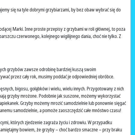
ujemy się na tyle dobrymi grzybiarzami, by bez obaw wybrać się do
ącej Marki. Inne proste przepisy z grzybami w roli głównej, to poza
rszczu czerwonego, kolejnego wigilijnego dania, choć nie tylko. Z
żych grzybów zawsze odrobinę bardziej kuszą swoim
stywać przez cały rok, musimy poddać je odpowiedniej obróbce.
nych, bigosu, gołąbków i wielu, wielu innych. Przygotowany z nich
mają grzyby mrożone. Podobnie jak suszone, możemy wykorzystać
 zapiekanek. Grzyby możemy mrozić samodzielnie lub ponownie sięgać
anemu samodzielnie, a pomoże zaoszczędzić całe mnóstwo czasu!
cymi, których zjedzenie zagraża życiu i zdrowiu. W przypadku
. Pamiętajmy bowiem, że grzyby – choć bardzo smaczne – przy braku