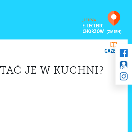
JESTEŚ W:
E. LECLERC
CHORZÓW
(ZMIEŃ)
GAZETKI
TAĆ JE W KUCHNI?