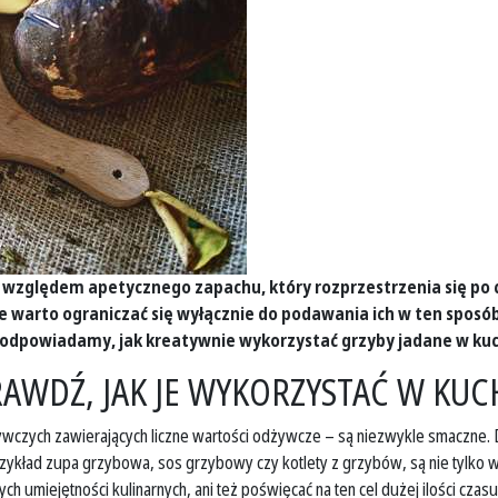
zględem apetycznego zapachu, który rozprzestrzenia się po cał
ie warto ograniczać się wyłącznie do podawania ich w ten spo
 Podpowiadamy, jak kreatywnie wykorzystać grzyby jadane w kuc
RAWDŹ, JAK JE WYKORZYSTAĆ W KU
czych zawierających liczne wartości odżywcze – są niezwykle smaczne. Dla
zykład zupa grzybowa, sos grzybowy czy kotlety z grzybów, są nie tylko 
 umiejętności kulinarnych, ani też poświęcać na ten cel dużej ilości czasu