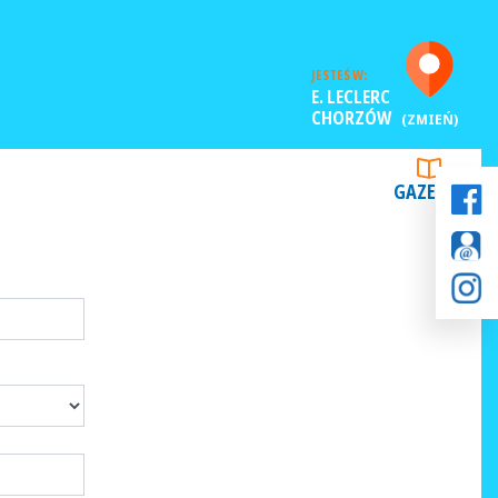
JESTEŚ W:
E. LECLERC
CHORZÓW
(ZMIEŃ)
GAZETKI