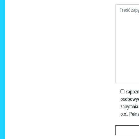
Zapozna
osobowyc
zapytania
o.o.
. Pełn