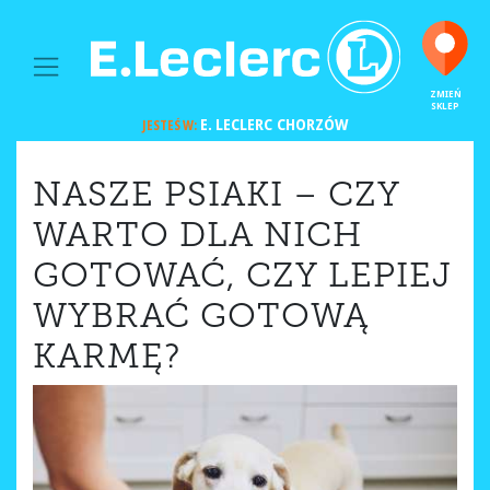
MAIN NAVIGATION
ZMIEŃ
SKLEP
E. LECLERC
CHORZÓW
JESTEŚ W:
NASZE PSIAKI – CZY
WARTO DLA NICH
GOTOWAĆ, CZY LEPIEJ
WYBRAĆ GOTOWĄ
KARMĘ?