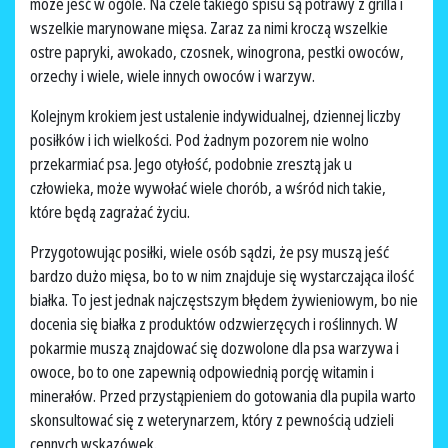
może jeść w ogóle. Na czele takiego spisu są potrawy z grilla i
wszelkie marynowane mięsa. Zaraz za nimi kroczą wszelkie
ostre papryki, awokado, czosnek, winogrona, pestki owoców,
orzechy i wiele, wiele innych owoców i warzyw.
Kolejnym krokiem jest ustalenie indywidualnej, dziennej liczby
posiłków i ich wielkości. Pod żadnym pozorem nie wolno
przekarmiać psa. Jego otyłość, podobnie zresztą jak u
człowieka, może wywołać wiele chorób, a wśród nich takie,
które będą zagrażać życiu.
Przygotowując posiłki, wiele osób sądzi, że psy muszą jeść
bardzo dużo mięsa, bo to w nim znajduje się wystarczająca ilość
białka. To jest jednak najczęstszym błędem żywieniowym, bo nie
docenia się białka z produktów odzwierzęcych i roślinnych. W
pokarmie muszą znajdować się dozwolone dla psa warzywa i
owoce, bo to one zapewnią odpowiednią porcję witamin i
minerałów. Przed przystąpieniem do gotowania dla pupila warto
skonsultować się z weterynarzem, który z pewnością udzieli
cennych wskazówek.