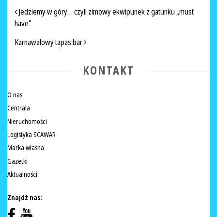
NAWIGACJA PO ARTYKUŁACH
Jedziemy w góry… czyli zimowy ekwipunek z gatunku „must
have”
Karnawałowy tapas bar
KONTAKT
O nas
Centrala
Nieruchomości
Logistyka SCAWAR
Marka własna
Gazetki
Aktualności
Znajdź nas: