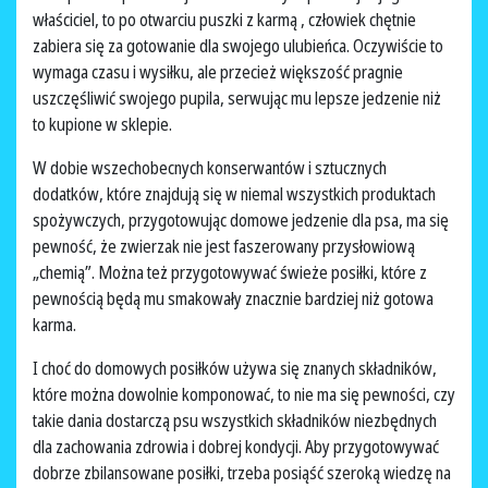
właściciel, to po otwarciu puszki z karmą , człowiek chętnie
zabiera się za gotowanie dla swojego ulubieńca. Oczywiście to
wymaga czasu i wysiłku, ale przecież większość pragnie
uszczęśliwić swojego pupila, serwując mu lepsze jedzenie niż
to kupione w sklepie.
W dobie wszechobecnych konserwantów i sztucznych
dodatków, które znajdują się w niemal wszystkich produktach
spożywczych, przygotowując domowe jedzenie dla psa, ma się
pewność, że zwierzak nie jest faszerowany przysłowiową
„chemią”. Można też przygotowywać świeże posiłki, które z
pewnością będą mu smakowały znacznie bardziej niż gotowa
karma.
I choć do domowych posiłków używa się znanych składników,
które można dowolnie komponować, to nie ma się pewności, czy
takie dania dostarczą psu wszystkich składników niezbędnych
dla zachowania zdrowia i dobrej kondycji. Aby przygotowywać
dobrze zbilansowane posiłki, trzeba posiąść szeroką wiedzę na