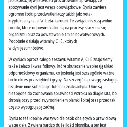
jadłospisu. Jej właściwości prozdrowotne sprawiają, że
spożywanie dyni jest wręcz obowiązkowe. Dynia zawiera
ogromne ilości przeciwutleniaczy takich jak: beta-
kryptoksantyna, alfa i beta-karoten. Te związki niszczą wolne
rodniki, które odpowiedzialne są na procesy starzenia się
organizmu oraz za powstawanie zmian nowotworowych.
Podobnie działają witaminy C i E, których
w dyni jest mnóstwo.
W dyniach oprócz całego zestawu witamin A, C i E znajdziemy
także żelazo i kwas foliowy, które skutecznie wspierają układ
odpornościowy organizmu, co jesienią jest szczególnie ważne,
bo to okres przeziębień i grypy. Na szczególną uwagę zasługują
też dwie inne substancje: luteina i zeaksantyna. Obie są
niezbędne do zachowania sprawności wzroku na długie lata, bo
chronią oczy przed zwyrodnieniem plamki żółtej oraz przed tak
często występującą zaćmą.
Dynia to też idealne warzywo dla osób dbających o prawidłową
wagę ciała. Zawiera bardzo duże ilości błonnika, a ten jest