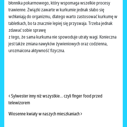
błonnika pokarmowego, który wspomaga wszelkie procesy
trawienne. Związki zawarte w kurkumie jednak słabo się
wchłaniają do organizmu, dlatego warto zastosować kurkumę w
tabletkach, bo ta znacznie lepiej się przyswaja. Trzeba jednak
zdawać sobie sprawę
z tego, że sama kurkuma nie spowoduje utraty wagi. Konieczna
jest także zmiana nawyków żywieniowych oraz codzienna,
urozmaicona aktywność fizyczna.
NAWIGACJA PO ARTYKUŁACH
Sylwester inny niż wszystkie… czyli finger food przed
telewizorem
Wiosenne kwiaty w naszych mieszkaniach