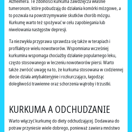
Alzheimera. Te zdolności kurkuma zawdzięcza właśnie
tumeronom, które pobudzają do działania komórki mózgowe, a
to pozwala na powstrzymywanie skutków chorób mózgu.
Kurkumę warto też spożywać w celu zapobiegania lub
niwelowania następstw depresji.
Ta niezwykła przyprawa sprawdza się także w terapiach i
profilaktyce wielu nowotworów. Wspomniana wcześniej
kurkumina wspomaga chociażby działanie popularnego leku,
często stosowanego w leczeniu nowotworów piersi. Warto
także zwrócić uwagę na to, że kurkuma stosowana w codziennej
diecie działa antybakteryjnie i rozkurczająco, łagodząc
dolegliwości trawienne oraz schorzenia wątroby i trzustki.
KURKUMA A ODCHUDZANIE
Warto włączyć kurkumę do diety odchudzającej. Dodawana do
potraw przyniesie wiele dobrego, ponieważ zawiera mnóstwo