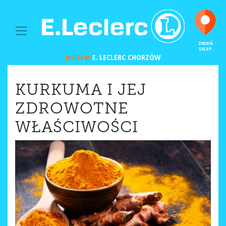
MAIN NAVIGATION
ZMIEŃ
SKLEP
E. LECLERC
CHORZÓW
JESTEŚ W:
KURKUMA I JEJ
ZDROWOTNE
WŁAŚCIWOŚCI