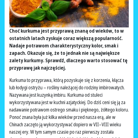
Choć kurkuma jest przyprawą znaną od wieków, to w
ostatnich latach zyskuje coraz większą popularność.
Nadaje potrawom charakterystyczny kolor, smak i
zapach. Okazuje się, że to jednak nie są największe
zalety kurkumy. Sprawdź, dlaczego warto stosować tę
przyprawę jak najczęściej.
Kurkuma to przyprawa, którą pozyskuje się z korzenia, kłącza
lub łodygi ostryżu – rośliny należącej do rodziny imbirowatych.
Nazywana jest kuzynką imbiru. Kurkuma od stuleci
wykorzystywana jest w kuchni azjatyckiej. Do dziś ceni się ją za
nadawanie potrawom ostrego smaku i pięknego, żółtego koloru.
Ponoć znana była już kilka wieków przed nasza erą, ale w
Chinach zaczęto ją wykorzystywać dopiero w VII–VIII wieku
naszej ery. W tym samym czasie po raz pierwszy została