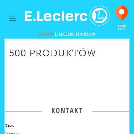
MAIN NAVIGATION
ZMIEŃ
SKLEP
E. LECLERC
CHORZÓW
JESTEŚ W:
500 PRODUKTÓW
KONTAKT
O nas
Centrala