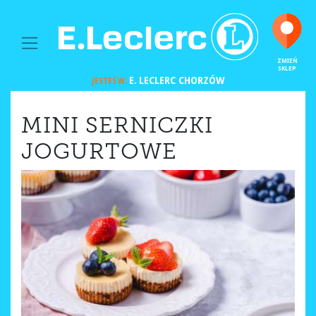
MAIN NAVIGATION
ZMIEŃ
SKLEP
E. LECLERC
CHORZÓW
JESTEŚ W:
MINI SERNICZKI
JOGURTOWE