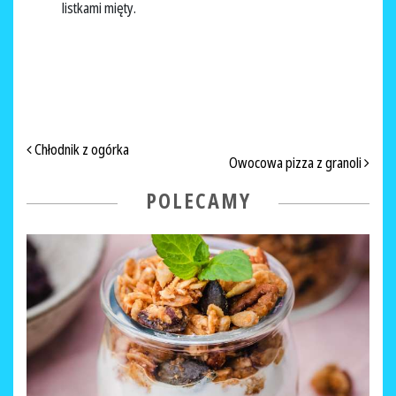
listkami mięty.
NAWIGACJA PO ARTYKUŁACH
Chłodnik z ogórka
Owocowa pizza z granoli
POLECAMY