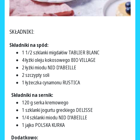
SKŁADNIKI:
Składniki na spód:
1 1/2 szklanki migdałów TABLIER BLANC
4 łyżki oleju kokosowego BIO VILLAGE
2 łyżki miodu NID D'ABEILLE
2 szczypty soli
1 łyżeczka cynamonu RUSTICA
Składniki na sernik:
120 g serka kremowego
1 szklanki jogurtu greckiego DELISSE
1/4 szklanki miodu NID D'ABEILLE
1 jajko POLSKA KURKA
Dodatkowo: