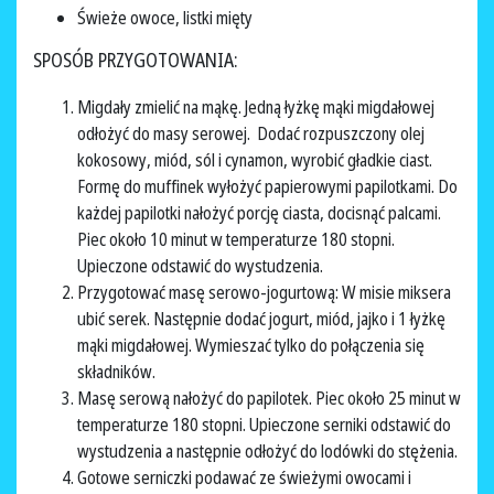
Świeże owoce, listki mięty
SPOSÓB PRZYGOTOWANIA:
Migdały zmielić na mąkę. Jedną łyżkę mąki migdałowej
odłożyć do masy serowej. Dodać rozpuszczony olej
kokosowy, miód, sól i cynamon, wyrobić gładkie ciast.
Formę do muffinek wyłożyć papierowymi papilotkami. Do
każdej papilotki nałożyć porcję ciasta, docisnąć palcami.
Piec około 10 minut w temperaturze 180 stopni.
Upieczone odstawić do wystudzenia.
Przygotować masę serowo-jogurtową: W misie miksera
ubić serek. Następnie dodać jogurt, miód, jajko i 1 łyżkę
mąki migdałowej. Wymieszać tylko do połączenia się
składników.
Masę serową nałożyć do papilotek. Piec około 25 minut w
temperaturze 180 stopni. Upieczone serniki odstawić do
wystudzenia a następnie odłożyć do lodówki do stężenia.
Gotowe serniczki podawać ze świeżymi owocami i