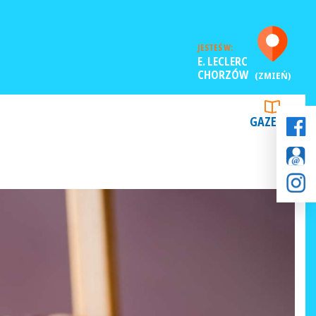
JESTEŚ W:
E. LECLERC
CHORZÓW
(ZMIEŃ)
GAZETKI