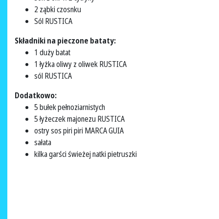
2 ząbki czosnku
Sól RUSTICA
Składniki na pieczone bataty:
1 duży batat
1 łyżka oliwy z oliwek RUSTICA
sól RUSTICA
Dodatkowo:
5 bułek pełnoziarnistych
5 łyżeczek majonezu RUSTICA
ostry sos piri piri MARCA GUIA
sałata
kilka garści świeżej natki pietruszki