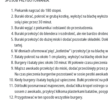
SPOSÓB PRZYGOTOWANIA:
Piekarnik nagrzać do 180 stopni.
Buraki obrać, pokroić w grubą kostkę, wyłożyć na blachę wyłożo
solą i piec przez 30 minut.
Buraki wyjąć z piekarnika i odstawić do przestudzenia.
Buraki przełożyć do blendera i rozdrobnić, ale nie bardzo drobno
Buraki przełożyć do dużej miski i dodać pozostałe składniki. Do
tartej.
W dłoniach uformować pięć „kotletów” i przełożyć je na blachę 
Bataty pokroić na około 1 cm plastry, wyłożyć na blachę obok bur
Burgery i bataty piec około 30 minut. W połowie czasu pieczenia
Miąższ awokado przełożyć do miski, dodać przeciśnięty przez pr
Na czas pieczenia burgerów pozostawić w sosie pestki awokado,
Kiedy burgery i bataty będą już upieczone. Bułki przekroić na pół
Dół bułki posmarować majonezem, dodać kilka kropel ostrego sosu
sosem z awokado, przykryć kilkoma plasterkami batatów, posypać 
Przygotować w ten sposób wszystkie burgery.