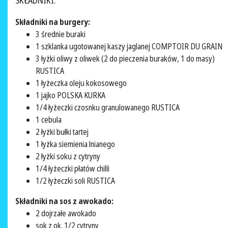
SKŁADNIKI:
Składniki na burgery:
3 średnie buraki
1 szklanka ugotowanej kaszy jaglanej COMPTOIR DU GRAIN
3 łyżki oliwy z oliwek (2 do pieczenia buraków, 1 do masy)
RUSTICA
1 łyżeczka oleju kokosowego
1 jajko POLSKA KURKA
1/4 łyżeczki czosnku granulowanego RUSTICA
1 cebula
2 łyżki bułki tartej
1 łyżka siemienia lnianego
2 łyżki soku z cytryny
1/4 łyżeczki płatów chilli
1/2 łyżeczki soli RUSTICA
Składniki na sos z awokado:
2 dojrzałe awokado
sok z ok. 1/2 cytryny