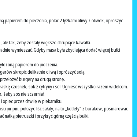
ną papierem do pieczenia, polać 2 łyżkami oliwy z oliwek, oprószyć
, ale tak, żeby zostały większe chrupiące kawałki.
kładnie wymieszać. Gdyby masa była zbyt lejąca dodać więcej bułki
wyłożoną papierem do pieczenia.
gerów skropić delikatnie oliwą i oprószyć solą.
 przełożyć burgery na drugą stronę.
askę czosnek, sok z cytryny i sól. Ugnieść wszystko razem widelcem.
 żeby sos nie sczerniał.
 i opiec przez chwilę w piekarniku.
 pir piri, położyć liść sałaty, na to „kotlety” z buraków, posmarować
natką pietruszki i przykryć górną częścią bułki.