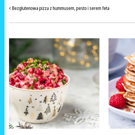
NAWIGACJA PO ARTYKUŁACH
Bezglutenowa pizza z hummusem, pesto i serem feta