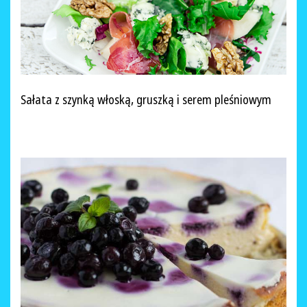
Sałata z szynką włoską, gruszką i serem pleśniowym