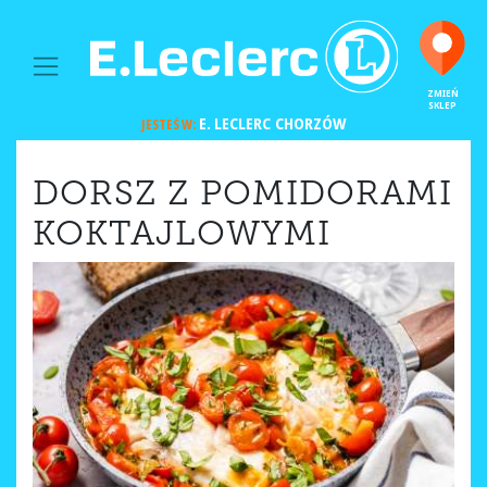
MAIN NAVIGATION
ZMIEŃ
SKLEP
E. LECLERC
CHORZÓW
JESTEŚ W:
DORSZ Z POMIDORAMI
KOKTAJLOWYMI