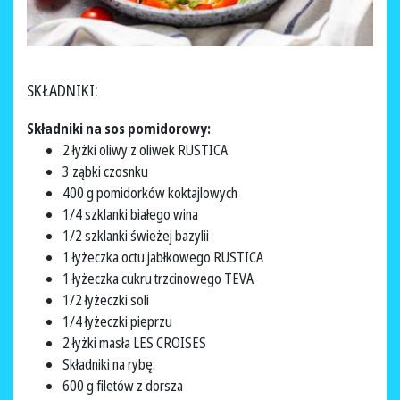
SKŁADNIKI:
Składniki na sos pomidorowy:
2 łyżki oliwy z oliwek RUSTICA
3 ząbki czosnku
400 g pomidorków koktajlowych
1/4 szklanki białego wina
1/2 szklanki świeżej bazylii
1 łyżeczka octu jabłkowego RUSTICA
1 łyżeczka cukru trzcinowego TEVA
1/2 łyżeczki soli
1/4 łyżeczki pieprzu
2 łyżki masła LES CROISES
Składniki na rybę:
600 g filetów z dorsza