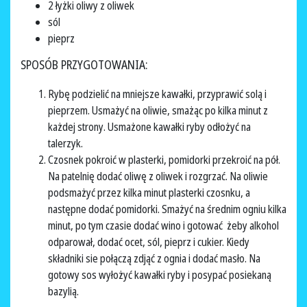
2 łyżki oliwy z oliwek
sól
pieprz
SPOSÓB PRZYGOTOWANIA:
Rybę podzielić na mniejsze kawałki, przyprawić solą i
pieprzem. Usmażyć na oliwie, smażąc po kilka minut z
każdej strony. Usmażone kawałki ryby odłożyć na
talerzyk.
Czosnek pokroić w plasterki, pomidorki przekroić na pół.
Na patelnię dodać oliwę z oliwek i rozgrzać. Na oliwie
podsmażyć przez kilka minut plasterki czosnku, a
następne dodać pomidorki. Smażyć na średnim ogniu kilka
minut, po tym czasie dodać wino i gotować żeby alkohol
odparował, dodać ocet, sól, pieprz i cukier. Kiedy
składniki sie połączą zdjąć z ognia i dodać masło. Na
gotowy sos wyłożyć kawałki ryby i posypać posiekaną
bazylią.