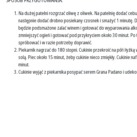
SPOSÓB PRZYGOTOWANIA:
Na dużej patelni rozgrzać oliwę z oliwek. Na patelnię dodać ceb
następnie dodać drobno posiekany czosnek i smażyć 1 minutę. D
będzie podsmażone zalać winem i gotować do wyparowania alk
zmniejszyć ogień i gotować pod przykryciem około 30 minut. Po
spróbować i w razie potrzeby doprawić.
Piekarnik nagrzać do 180 stopni. Cukinie przekroić na pół i łyżką
solą. Piec około 15 minut, żeby cukinie nieco zmiękły. Cukinie 
minut.
Cukinie wyjąć z piekarnika posypać serem Grana Padano i udekoro