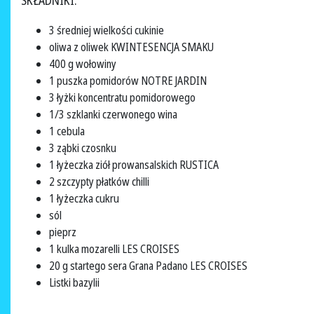
SKŁADNIKI:
3 średniej wielkości cukinie
oliwa z oliwek KWINTESENCJA SMAKU
400 g wołowiny
1 puszka pomidorów NOTRE JARDIN
3 łyżki koncentratu pomidorowego
1/3 szklanki czerwonego wina
1 cebula
3 ząbki czosnku
1 łyżeczka ziół prowansalskich RUSTICA
2 szczypty płatków chilli
1 łyżeczka cukru
sól
pieprz
1 kulka mozarelli LES CROISES
20 g startego sera Grana Padano LES CROISES
Listki bazylii