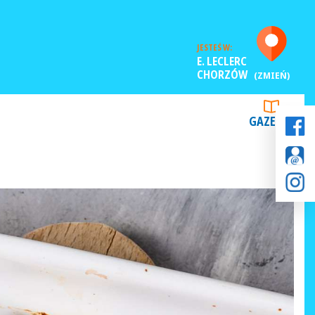
JESTEŚ W:
E. LECLERC
CHORZÓW
(ZMIEŃ)
GAZETKI