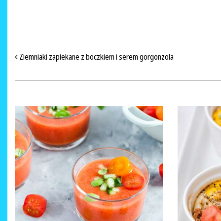
NAWIGACJA PO ARTYKUŁACH
Ziemniaki zapiekane z boczkiem i serem gorgonzola