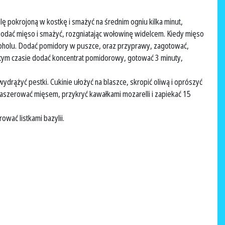
ulę pokrojoną w kostkę i smażyć na średnim ogniu kilka minut,
odać mięso i smażyć, rozgniatając wołowinę widelcem. Kiedy mięso
oholu. Dodać pomidory w puszce, oraz przyprawy, zagotować,
 tym czasie dodać koncentrat pomidorowy, gotować 3 minuty,
 wydrążyć pestki. Cukinie ułożyć na blaszce, skropić oliwą i oprószyć
nafaszerować mięsem, przykryć kawałkami mozarelli i zapiekać 15
wać listkami bazylii.