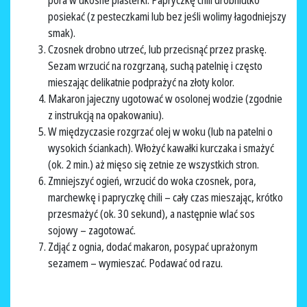
pora w ukośne plasterki. Papryczkę chili drobniutko
posiekać (z pesteczkami lub bez jeśli wolimy łagodniejszy
smak).
Czosnek drobno utrzeć, lub przecisnąć przez praskę.
Sezam wrzucić na rozgrzaną, suchą patelnię i często
mieszając delikatnie podprażyć na złoty kolor.
Makaron jajeczny ugotować w osolonej wodzie (zgodnie
z instrukcją na opakowaniu).
W międzyczasie rozgrzać olej w woku (lub na patelni o
wysokich ściankach). Włożyć kawałki kurczaka i smażyć
(ok. 2 min.) aż mięso się zetnie ze wszystkich stron.
Zmniejszyć ogień, wrzucić do woka czosnek, pora,
marchewkę i papryczkę chili – cały czas mieszając, krótko
przesmażyć (ok. 30 sekund), a następnie wlać sos
sojowy – zagotować.
Zdjąć z ognia, dodać makaron, posypać uprażonym
sezamem – wymieszać. Podawać od razu.