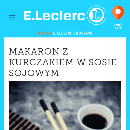
MAIN NAVIGATION
ZMIEŃ
SKLEP
E. LECLERC
CHORZÓW
JESTEŚ W:
MAKARON Z
KURCZAKIEM W SOSIE
SOJOWYM