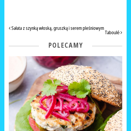
NAWIGACJA PO ARTYKUŁACH
Sałata z szynką włoską, gruszką i serem pleśniowym
Taboulé
POLECAMY