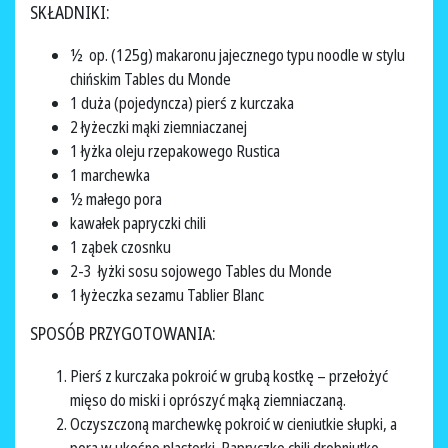
SKŁADNIKI:
½ op. (125g) makaronu jajecznego typu noodle w stylu
chińskim Tables du Monde
1 duża (pojedyncza) pierś z kurczaka
2 łyżeczki mąki ziemniaczanej
1 łyżka oleju rzepakowego Rustica
1 marchewka
½ małego pora
kawałek papryczki chili
1 ząbek czosnku
2-3 łyżki sosu sojowego Tables du Monde
1 łyżeczka sezamu Tablier Blanc
SPOSÓB PRZYGOTOWANIA:
Pierś z kurczaka pokroić w grubą kostkę – przełożyć
mięso do miski i oprószyć mąką ziemniaczaną.
Oczyszczoną marchewkę pokroić w cieniutkie słupki, a