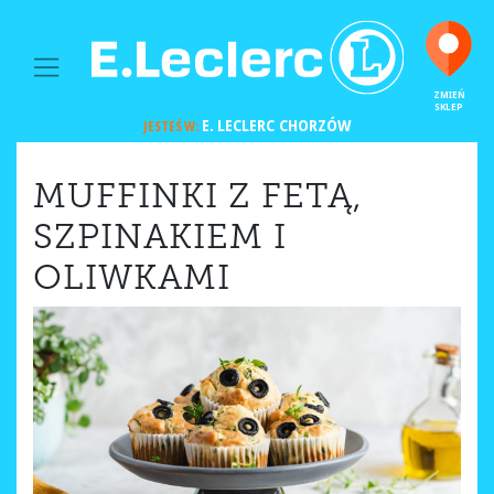
MAIN NAVIGATION
ZMIEŃ
SKLEP
E. LECLERC
CHORZÓW
JESTEŚ W:
MUFFINKI Z FETĄ,
SZPINAKIEM I
OLIWKAMI