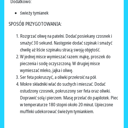
Dodatkowo:
świeży tymianek
SPOSÓB PRZYGOTOWANIA:
Rozgrzać oliwę na patelni. Dodać posiekany czosnek i
smażyć 30 sekund. Następnie dodać szpinak i smażyć
chwilę aż liście szpinaku stracą swoją objętość.
W jednej misce wymieszać razem: mąkę, proszek do
pieczenia i sodę oczyszczoną. W drugiej misce
wymieszać mleko, jajka i oliwę.
Ser feta pokruszyć, a oliwki przekroić na pół.
Mokre składniki wlać do suchych i mieszać. Dodać
ostudzony czosnek, pokruszony ser feta oraz oliwki.
Doprawić solą i pierzem. Masę przelać do papilotek. Piec
w temperaturze 180 stopni około 20 minut. Upieczone
muffinki udekorować świeżym tymiankiem.