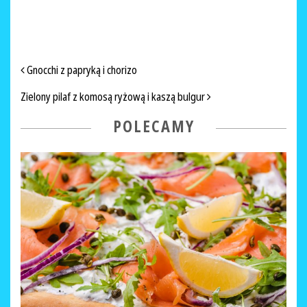
NAWIGACJA PO ARTYKUŁACH
Gnocchi z papryką i chorizo
Zielony pilaf z komosą ryżową i kaszą bulgur
POLECAMY