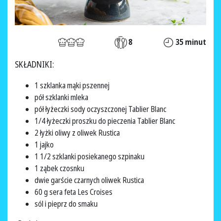
8
35 minut
SKŁADNIKI:
1 szklanka mąki pszennej
pół szklanki mleka
pół łyżeczki sody oczyszczonej Tablier Blanc
1/4 łyżeczki proszku do pieczenia Tablier Blanc
2 łyżki oliwy z oliwek Rustica
1 jajko
1 1/2 szklanki posiekanego szpinaku
1 ząbek czosnku
dwie garście czarnych oliwek Rustica
60 g sera feta Les Croises
sól i pieprz do smaku