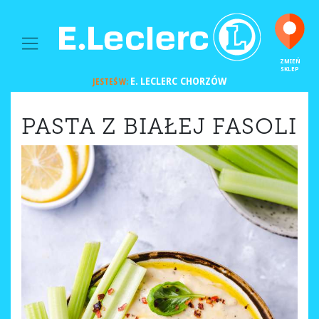
MAIN NAVIGATION
ZMIEŃ
SKLEP
E. LECLERC
CHORZÓW
JESTEŚ W:
PASTA Z BIAŁEJ FASOLI