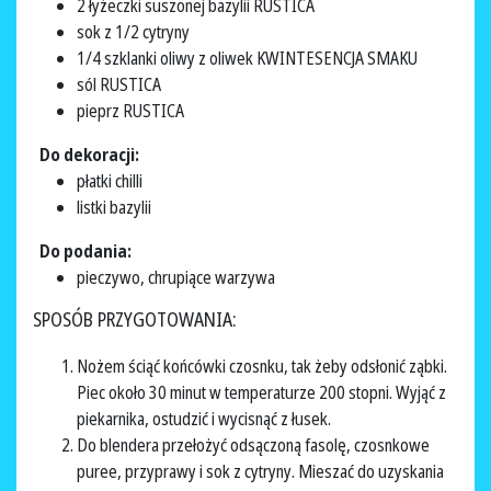
2 łyżeczki suszonej bazylii RUSTICA
sok z 1/2 cytryny
1/4 szklanki oliwy z oliwek KWINTESENCJA SMAKU
sól RUSTICA
pieprz RUSTICA
Do dekoracji:
płatki chilli
listki bazylii
Do podania:
pieczywo, chrupiące warzywa
SPOSÓB PRZYGOTOWANIA:
Nożem ściąć końcówki czosnku, tak żeby odsłonić ząbki.
Piec około 30 minut w temperaturze 200 stopni. Wyjąć z
piekarnika, ostudzić i wycisnąć z łusek.
Do blendera przełożyć odsączoną fasolę, czosnkowe
puree, przyprawy i sok z cytryny. Mieszać do uzyskania