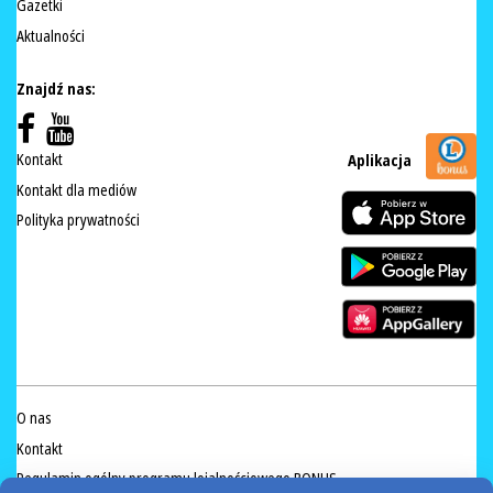
Gazetki
Aktualności
Znajdź nas:
Kontakt
Aplikacja
Kontakt dla mediów
Polityka prywatności
O nas
Kontakt
Regulamin ogólny programu lojalnościowego BONUS