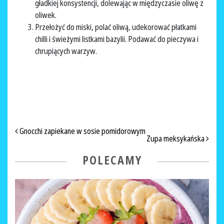
gładkiej konsystencji, dolewając w międzyczasie oliwę z
oliwek.
Przełożyć do miski, polać oliwą, udekorować płatkami
chilli i świeżymi listkami bazylii. Podawać do pieczywa i
chrupiących warzyw.
NAWIGACJA PO ARTYKUŁACH
Gnocchi zapiekane w sosie pomidorowym
Zupa meksykańska
POLECAMY