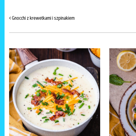
NAWIGACJA PO ARTYKUŁACH
Gnocchi z krewetkami i szpinakiem