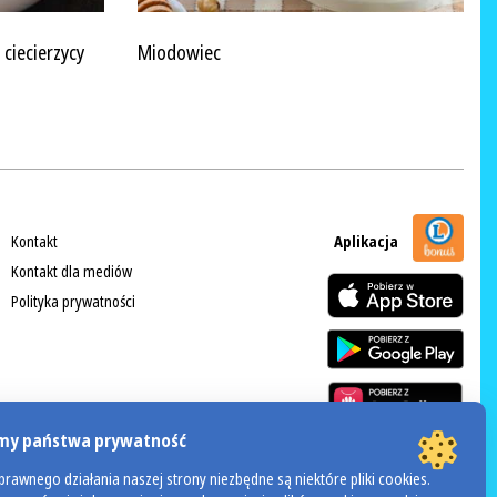
 ciecierzycy
Miodowiec
Kontakt
Aplikacja
Kontakt dla mediów
Polityka prywatności
my państwa prywatność
rawnego działania naszej strony niezbędne są niektóre pliki cookies.
POWERED BY