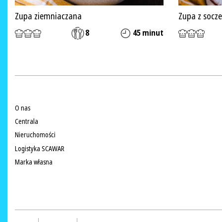
Zupa ziemniaczana
Zupa z socze
8
45 minut
O nas
Centrala
Nieruchomości
Logistyka SCAWAR
Marka własna