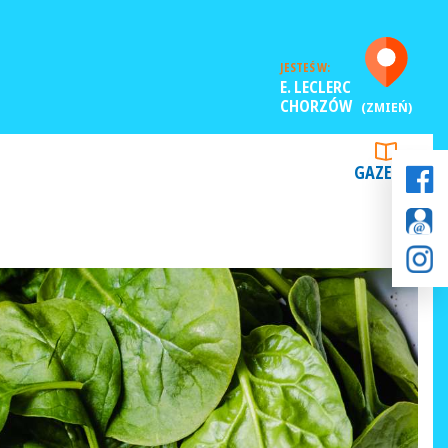
JESTEŚ W:
E. LECLERC
CHORZÓW
(ZMIEŃ)
GAZETKI