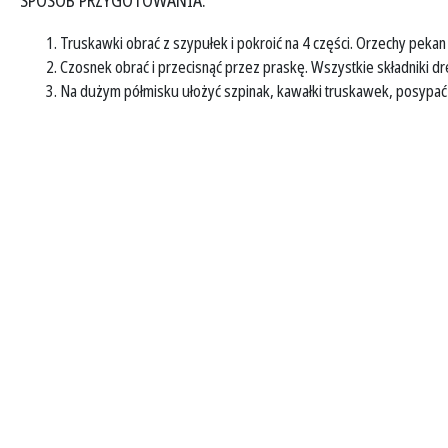
SPOSÓB PRZYGOTOWANIA:
Truskawki obrać z szypułek i pokroić na 4 części. Orzechy pekan 
Czosnek obrać i przecisnąć przez praskę. Wszystkie składniki 
Na dużym półmisku ułożyć szpinak, kawałki truskawek, posypać o