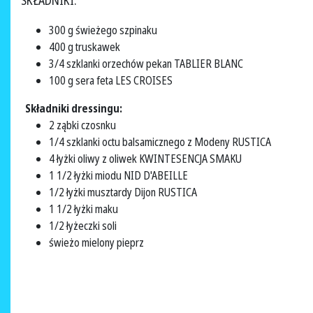
SKŁADNIKI:
300 g świeżego szpinaku
400 g truskawek
3/4 szklanki orzechów pekan TABLIER BLANC
100 g sera feta LES CROISES
Składniki dressingu:
2 ząbki czosnku
1/4 szklanki octu balsamicznego z Modeny RUSTICA
4 łyżki oliwy z oliwek KWINTESENCJA SMAKU
1 1/2 łyżki miodu NID D'ABEILLE
1/2 łyżki musztardy Dijon RUSTICA
1 1/2 łyżki maku
1/2 łyżeczki soli
świeżo mielony pieprz