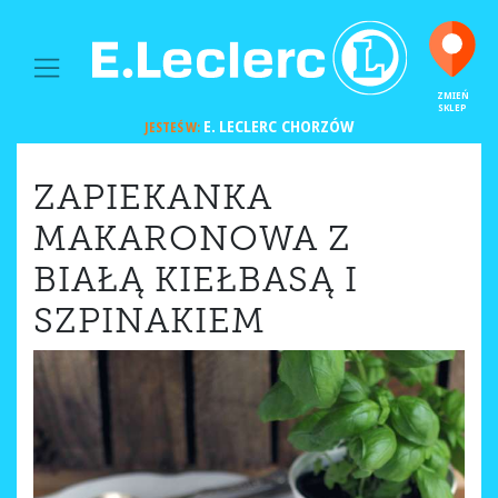
MAIN NAVIGATION
ZMIEŃ
SKLEP
E. LECLERC
CHORZÓW
JESTEŚ W:
ZAPIEKANKA
MAKARONOWA Z
BIAŁĄ KIEŁBASĄ I
SZPINAKIEM