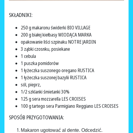
SKŁADNIKI:
250 g makaronu świderki BIO VILLAGE
200 g białej kiełbasy WIODĄCA MARKA
opakowanie liści szpinaku NOTRE JARDIN
3 ząbki czosnku, posiekane
1 cebula
1 puszka pomidorów
1 łyżeczka suszonego oregano RUSTICA
1 łyżeczka suszonej bazylii RUSTICA
sól, pieprz,
1/2 szklanki śmietanki 30%
125 g sera mozzarella LES CROISES
100 g tartego sera Parmigiano Reggiano LES CROISES
SPOSÓB PRZYGOTOWANIA:
Makaron ugotować al dente. Odcedzić.