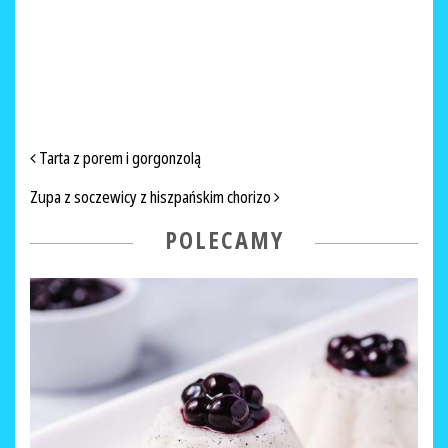
NAWIGACJA PO ARTYKUŁACH
Tarta z porem i gorgonzolą
Zupa z soczewicy z hiszpańskim chorizo
POLECAMY