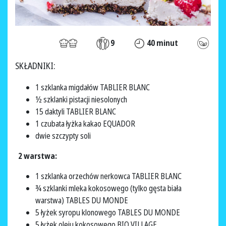
9
40 minut
SKŁADNIKI:
1 szklanka migdałów TABLIER BLANC
½ szklanki pistacji niesolonych
15 daktyli TABLIER BLANC
1 czubata łyżka kakao EQUADOR
dwie szczypty soli
2 warstwa:
1 szklanka orzechów nerkowca TABLIER BLANC
¾ szklanki mleka kokosowego (tylko gęsta biała
warstwa) TABLES DU MONDE
5 łyżek syropu klonowego TABLES DU MONDE
5 łyżek oleju kokosowego BIO VILLAGE