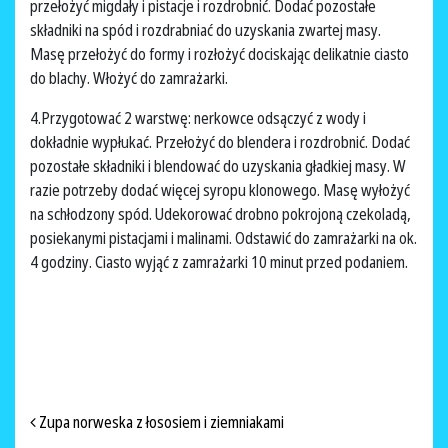
przełożyć migdały i pistacje i rozdrobnić. Dodać pozostałe
składniki na spód i rozdrabniać do uzyskania zwartej masy.
Masę przełożyć do formy i rozłożyć dociskając delikatnie ciasto
do blachy. Włożyć do zamrażarki.
4.Przygotować 2 warstwę: nerkowce odsączyć z wody i
dokładnie wypłukać. Przełożyć do blendera i rozdrobnić. Dodać
pozostałe składniki i blendować do uzyskania gładkiej masy. W
razie potrzeby dodać więcej syropu klonowego. Masę wyłożyć
na schłodzony spód. Udekorować drobno pokrojoną czekoladą,
posiekanymi pistacjami i malinami. Odstawić do zamrażarki na ok.
4 godziny. Ciasto wyjąć z zamrażarki 10 minut przed podaniem.
NAWIGACJA PO ARTYKUŁACH
Zupa norweska z łososiem i ziemniakami