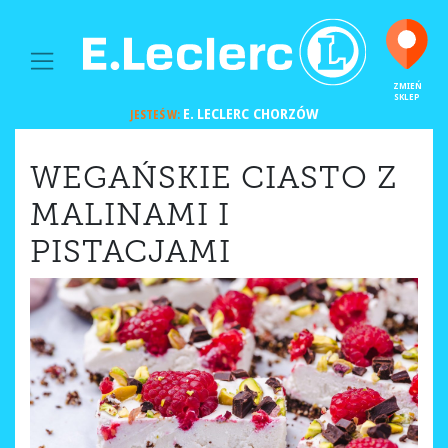
MAIN NAVIGATION
ZMIEŃ
SKLEP
E. LECLERC
CHORZÓW
JESTEŚ W:
WEGAŃSKIE CIASTO Z
MALINAMI I
PISTACJAMI