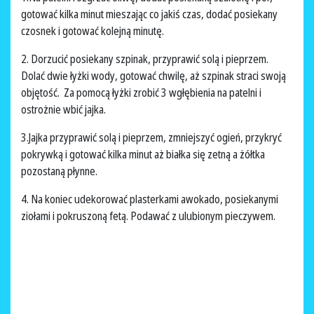
gotować kilka minut mieszając co jakiś czas, dodać posiekany
czosnek i gotować kolejną minutę.
2. Dorzucić posiekany szpinak, przyprawić solą i pieprzem.
Dolać dwie łyżki wody, gotować chwilę, aż szpinak straci swoją
objętość. Za pomocą łyżki zrobić 3 wgłębienia na patelni i
ostrożnie wbić jajka.
3.Jajka przyprawić solą i pieprzem, zmniejszyć ogień, przykryć
pokrywką i gotować kilka minut aż białka się zetną a żółtka
pozostaną płynne.
4. Na koniec udekorować plasterkami awokado, posiekanymi
ziołami i pokruszoną fetą. Podawać z ulubionym pieczywem.