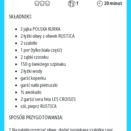
1
20 minut
SKŁADNIKI:
3 jajka POLSKA KURKA
2 łyżki oliwy z oliwek RUSTICA
2 szalotki
1 por (tylko biała część)
2 ząbki czosnku
150 g świeżego szpinaku
2 łyżki wody
garść koperku
garść natki pietruszki
½ awokado
2 garści sera feta LES CROISES
sól, pieprz RUSTICA
SPOSÓB PRZYGOTOWANIA:
1.Na patelni rozgrzać oliwę, dodać posiekaną szalotkę i por,