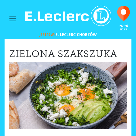
MAIN NAVIGATION
ZMIEŃ
SKLEP
E. LECLERC
CHORZÓW
JESTEŚ W:
ZIELONA SZAKSZUKA