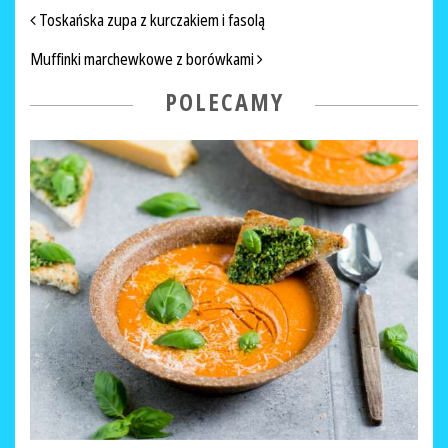
NAWIGACJA PO ARTYKUŁACH
Toskańska zupa z kurczakiem i fasolą
Muffinki marchewkowe z borówkami
POLECAMY